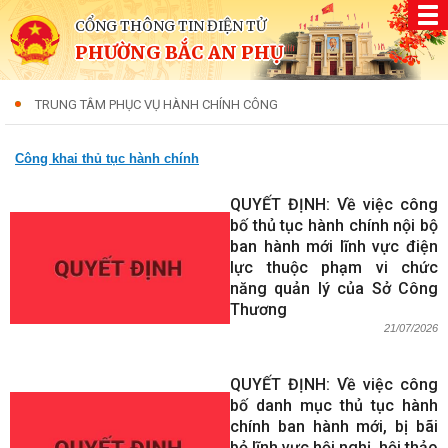
CỔNG THÔNG TIN ĐIỆN TỬ
PHƯỜNG BẮC AN PHỤ
TRUNG TÂM PHỤC VỤ HÀNH CHÍNH CÔNG
Công khai thủ tục hành chính
QUYẾT ĐỊNH: Về việc công
bố thủ tục hành chính nội bộ
ban hành mới lĩnh vực điện
lực thuộc phạm vi chức
năng quản lý của Sở Công
Thương
21/07/2026
QUYẾT ĐỊNH: Về việc công
bố danh mục thủ tục hành
chính ban hành mới, bị bãi
bỏ lĩnh vực hội nghị, hội thảo