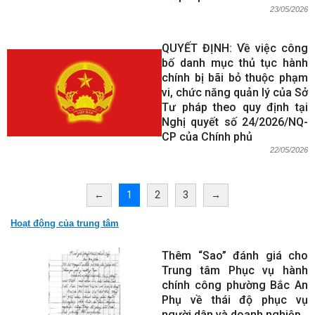
23/05/2026
QUYẾT ĐỊNH: Về việc công
bố danh mục thủ tục hành
chính bị bãi bỏ thuộc phạm
vi, chức năng quản lý của Sở
Tư pháp theo quy định tại
Nghị quyết số 24/2026/NQ-
CP của Chính phủ
22/05/2026
←
1
2
3
→
Hoạt động của trung tâm
Thêm “Sao” đánh giá cho
Trung tâm Phục vụ hành
chính công phường Bắc An
Phụ về thái độ phục vụ
người dân và doanh nghiệp