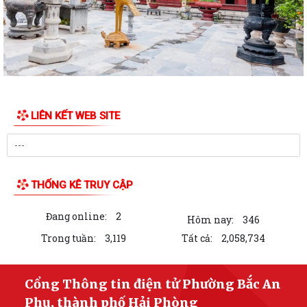
LIÊN KẾT WEB SITE
THỐNG KÊ TRUY CẬP
Đang online:
2
Hôm nay:
346
Trong tuần:
3,119
Tất cả:
2,058,734
Cổng Thông tin điện tử Phường Bắc An
Phụ, thành phố Hải Phòng