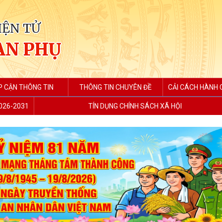
IỆN TỬ
AN PHỤ
P CẬN THÔNG TIN
THÔNG TIN CHUYÊN ĐỀ
CẢI CÁCH HÀNH C
2026-2031
TÍN DỤNG CHÍNH SÁCH XÃ HỘI