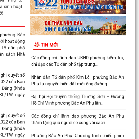
An Phụ tổ
à sinh hoạt
26
ụ thực hiện
 phường Bắc
chế phẩm vi
ời hoạt động
TIN MỚI
ứa rác thải
 Tổ dân phố
ân sách Nhà
Các đồng chí lãnh đạo UBND phường kiểm tra,
chỉ đạo các Tổ dân phố tập trung...
rợ giúp pháp
ghị quyết số
đại diện cán
Nhân dân Tổ dân phố Kim Lôi, phường Bắc An
2022 của Ban
 các tổ chức
Phụ tự nguyện hiến đất mở rộng đường...
 Đảng (khóa
ời khuyết tật
9-KL/TW ngày
Bắc An Phụ
Đại hội Hội truyền thống Trường Sơn – Đường
Hồ Chí Minh phường Bắc An Phụ lần...
thành công
ghị quyết số
Các đồng chí lãnh đạo phường Bắc An Phụ
ường lệ giữa
2022 của Ban
thăm tặng quà người có công với cách...
 Đảng (khóa
9-KL/TW ngày
Phường Bắc An Phụ: Chương trình chiếu phim