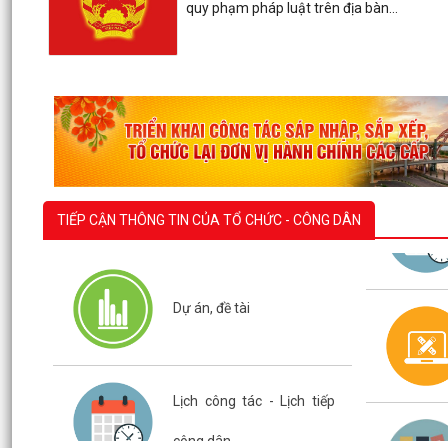
quy phạm pháp luật trên địa bàn...
TIẾP CẬN THÔNG TIN CỦA TỔ CHỨC - CÔNG DÂN
Dự án, đề tài
Lịch công tác - Lịch tiếp