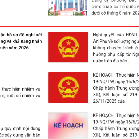
Đảng ủy phường Bắc 
chức chào cờ Tổ quốc v
dưới cờ tháng 8 năm 20
UBND phường Bắc An Ph
hận hồ sơ đề nghị xét
Nghị quyết của HĐND
xử lý môi trường bằng 
ụng và khả năng nhân
An Phụ về số lượng ngư
sinh tại các khu vực ch
 kiến năm 2026
không chuyên trách ở
tập trung
hưởng phụ cấp từ Ng
nước trên địa bàn...
Hội nghị truyền thông t
KẾ HOẠCH: Thực hiện N
lý, tư vấn pháp luật cho 
19-NQ/TW, ngày 16/6/
bộ, đoàn viên, hội viên
Chấp hành Trung ương
chính trị - xã hội và Ngư
 thực hiện nhiệm vụ
XIII), Kết luận số 21
trên địa bàn phường 
năm, một số nhiệm vụ
26/11/2025 của...
năm 2026
HĐND phường tổ chức 
KẾ HOẠCH: Thực hiện N
kỳ họp thứ tư, kỳ họp th
19-NQ/TW, ngày 16/6/
năm 2026
ụ quy định nội dung
Chấp hành Trung ương
tác xây dựng văn bản
XIII), Kết luận số 21