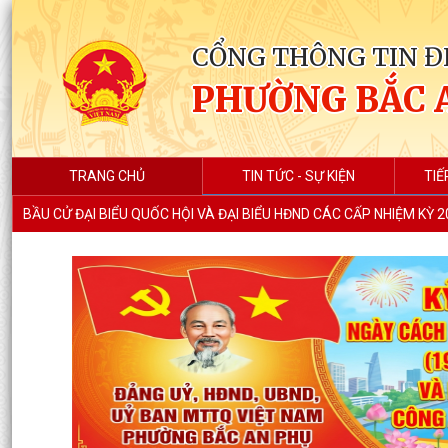
CỔNG THÔNG TIN Đ
PHƯỜNG BẮC 
TRANG CHỦ
TIN TỨC - SỰ KIỆN
TIẾ
BẦU CỬ ĐẠI BIỂU QUỐC HỘI VÀ ĐẠI BIỂU HĐND CÁC CẤP NHIỆM KỲ 