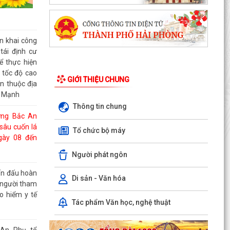
n khai công
 tái định cư
ể thực hiện
 tốc độ cao
GIỚI THIỆU CHUNG
n thuộc địa
ư Mạnh
Thông tin chung
ờng Bắc An
sâu cuốn lá
Tổ chức bộ máy
gày 08 đến
Người phát ngôn
n đấu hoàn
Di sản - Văn hóa
n người tham
o hiểm y tế
Tác phẩm Văn học, nghệ thuật