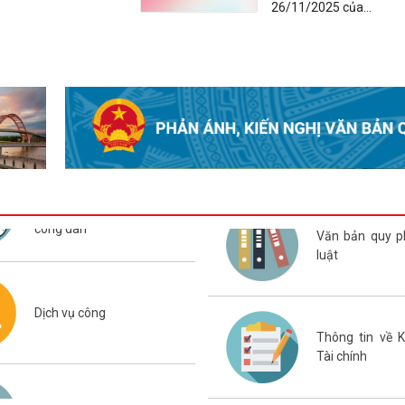
26/11/2025 của...
Đội bóng đá U12 Ninh 
giành cúp vô địch Giải 
phường Bắc An Phụ hè 
Phường Bắc An Phụ t
nghị toàn quốc quán tri
khai thực hiện Nghị quy
lần thứ ba BCH Trung
khóa XIV
công dân
Văn bản quy 
Tổ đại biểu số 17 HĐN
luật
khoá XVII nhiệm kỳ 202
xúc cử tri sau Kỳ họp th
năm 2026
Dịch vụ công
Thông tin về 
Tài chính