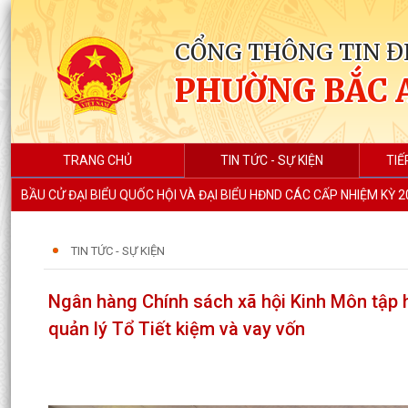
CỔNG THÔNG TIN Đ
PHƯỜNG BẮC 
TRANG CHỦ
TIN TỨC - SỰ KIỆN
TIẾ
BẦU CỬ ĐẠI BIỂU QUỐC HỘI VÀ ĐẠI BIỂU HĐND CÁC CẤP NHIỆM KỲ 
TIN TỨC - SỰ KIỆN
Ngân hàng Chính sách xã hội Kinh Môn tập h
quản lý Tổ Tiết kiệm và vay vốn