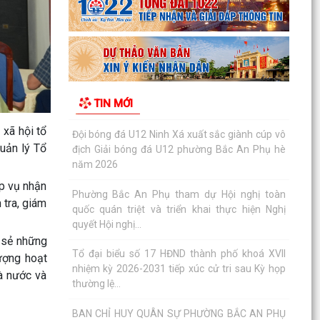
Phường Bắc An Phụ tham dự Hội nghị toàn
quốc quán triệt và triển khai thực hiện Nghị
quyết Hội nghị...
Tổ đại biểu số 17 HĐND thành phố khoá XVII
nhiệm kỳ 2026-2031 tiếp xúc cử tri sau Kỳ họp
TIN MỚI
thường lệ...
xã hội tổ
BAN CHỈ HUY QUÂN SỰ PHƯỜNG BẮC AN PHỤ
quản lý Tổ
THÔNG BÁO VỀ VIỆC TỔ CHỨC TIẾP CÔNG DÂN
Đảng ủy, HĐND, UBND, Ủy ban MTTQ Việt Nam
ệp vụ nhận
phường và Nhân dân phường Bắc An Phụ tri ân
 tra, giám
các Anh hùng...
Kỷ niệm 79 năm ngày Thương binh - Liệt sĩ
a sẻ những
(27/7/1947 - 27/7/2026): Khắc ghi công lao,
ượng hoạt
tiếp nối đạo...
à nước và
Phường Bắc An Phụ tổ chức trang trọng Lễ cầu
siêu, Lễ dâng hương, thắp nến tri ân các Anh