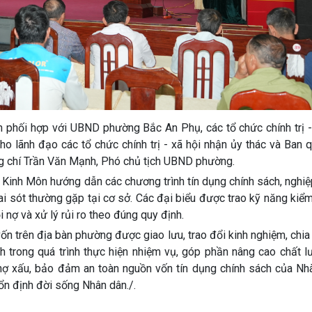
 phối hợp với UBND phường Bắc An Phụ, các tổ chức chính trị - 
ho lãnh đạo các tổ chức chính trị - xã hội nhận ủy thác và Ban 
ồng chí Trần Văn Mạnh, Phó chủ tịch UBND phường.
 Kinh Môn hướng dẫn các chương trình tín dụng chính sách, nghi
ai sót thường gặp tại cơ sở. Các đại biểu được trao kỹ năng kiểm
nợ và xử lý rủi ro theo đúng quy định.
vốn trên địa bàn phường được giao lưu, trao đổi kinh nghiệm, chi
 trong quá trình thực hiện nhiệm vụ, góp phần nâng cao chất l
, nợ xấu, bảo đảm an toàn nguồn vốn tín dụng chính sách của Nh
 ổn định đời sống Nhân dân./.