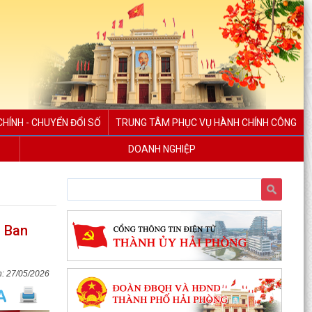
HÍNH - CHUYỂN ĐỔI SỐ
TRUNG TÂM PHỤC VỤ HÀNH CHÍNH CÔNG
DOANH NGHIỆP
Phường Bắc An Phụ triển khai công tác bồi
thường, hỗ trợ, tái định cư khi Nhà nước thu hồi
n Ban
để thực...
Bà con nông dân phường Bắc An Phụ thực hiện
phun trừ sâu cuốn lá bảo vệ lúa mùa từ ngày 08
27/05/2026
đến...