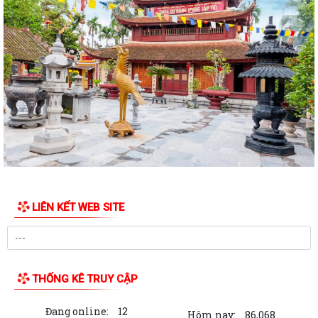
Khắc ghi công lao, tiếp nối đạo...
Phường Bắc An Phụ tổ chức trang trọng Lễ cầu siêu, Lễ dâng hương,
thắp nến tri ân các Anh hùng liệt...
THÔNG BÁO: Về việc Tổ chức Lễ cầu siêu và Lễ dâng hương, thắp nến
tri ân kỷ niệm 79 năm ngày Thương...
Các đồng chí lãnh đạo UBND phường kiểm tra, chỉ đạo các Tổ dân phố
tập trung triển khai các dự án...
Nhân dân Tổ dân phố Kim Lôi, phường Bắc An Phụ tự nguyện hiến đất
mở rộng đường giao thông
LIÊN KẾT WEB SITE
Đại hội Hội truyền thống Trường Sơn – Đường Hồ Chí Minh phường Bắc
An Phụ lần thứ I nhiệm kỳ...
Các đồng chí lãnh đạo phường Bắc An Phụ thăm tặng quà người có
công với cách mạng
THỐNG KÊ TRUY CẬP
Phường Bắc An Phụ: Chương trình chiếu phim cách mạng phục vụ
Đang online:
12
Nhân dân dịp kỷ niệm 79 năm Ngày...
Hôm nay:
86,068