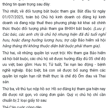
thông tin quan trọng sau đây:
Thứ nhất, về đối tượng bắt buộc tham gia:
Bắt đầu từ ngày
01/07/2025
, toàn bộ
Chủ hộ kinh doanh có đăng ký kinh
doanh và đang nộp thuế theo phương pháp kê khai
sẽ chính
thức thuộc đối tượng phải tham gia BHXH bắt buộc.
(Lưu ý:
Các bác, các anh chị là chủ hộ nhưng hiện đã đủ tuổi nghỉ
hưu, hoặc đang hưởng lương hưu, trợ cấp
Bảo hiểm xã hội
hằng tháng thì không thuộc diện bắt buộc phải tham gia).
Thứ hai, về những quyền lợi vượt trội:
Khi tham gia Bảo hiểm
xã hội bắt buộc, các chủ hộ sẽ được hưởng đầy đủ
05 chế độ
ưu việt, bao gồm:
Hưu trí, Tử tuất, Tai nạn lao động - bệnh
nghề nghiệp
. Đặc biệt, bà con sẽ được bổ sung thêm các
quyền lợi ngắn hạn rất thiết thực là
chế độ Ốm đau và Thai
sản
.
Thứ ba, về thủ tục nộp hồ sơ:
Hồ sơ đăng ký tham gia hiện nay
đã được rút gọn, vô cùng đơn giản. Quý vị chủ hộ chỉ cần
chuẩn bị 2 loại giấy tờ sau:
Thẻ Căn cước công dân
.