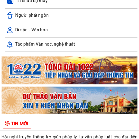
Tổ chức bộ máy
Người phát ngôn
Di sản - Văn hóa
Phường Bắc An Phụ triển khai công tác bồi thường, hỗ trợ, tái định cư
Tác phẩm Văn học, nghệ thuật
khi Nhà nước thu hồi để thực...
Bà con nông dân phường Bắc An Phụ thực hiện phun trừ sâu cuốn lá
bảo vệ lúa mùa từ ngày 08 đến...
Phường Bắc An Phụ phấn đấu hoàn thành chỉ tiêu phát triển người
tham gia bảo hiểm xã hội, bảo hiểm...
Đảng ủy phường Bắc An Phụ tổ chức chào cờ Tổ quốc và sinh hoạt
dưới cờ tháng 8 năm 2026
UBND phường Bắc An Phụ thực hiện xử lý môi trường bằng chế phẩm
TIN MỚI
vi sinh tại các khu vực chứa rác...
Hội nghị truyền thông trợ giúp pháp lý, tư vấn pháp luật cho đại diện