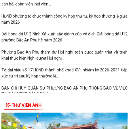
cán bộ, đoàn viên, hội viên...
HĐND phường tổ chức thành công kỳ họp thứ tư, kỳ họp thường lệ giữa
năm 2026
Đội bóng đá U12 Ninh Xá xuất sắc giành cúp vô địch Giải bóng đá U12
phường Bắc An Phụ hè năm 2026
Phường Bắc An Phụ tham dự Hội nghị toàn quốc quán triệt và triển
khai thực hiện Nghị quyết Hội nghị...
Tổ đại biểu số 17 HĐND thành phố khoá XVII nhiệm kỳ 2026-2031 tiếp
xúc cử tri sau Kỳ họp thường lệ...
BAN CHỈ HUY QUÂN SỰ PHƯỜNG BẮC AN PHỤ THÔNG BÁO VỀ VIỆC
TỔ CHỨC TIẾP CÔNG DÂN
THƯ VIỆN ẢNH
Đảng ủy, HĐND, UBND, Ủy ban MTTQ Việt Nam phường và Nhân dân
phường Bắc An Phụ tri ân các Anh hùng...
Kỷ niệm 79 năm ngày Thương binh - Liệt sĩ (27/7/1947 - 27/7/2026):