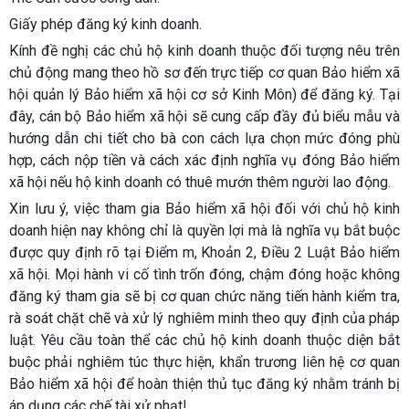
Giấy phép đăng ký kinh doanh
.
Kính đề nghị các chủ hộ kinh doanh thuộc đối tượng nêu trên
chủ động mang theo hồ sơ đến trực tiếp
cơ quan Bảo hiểm xã
hội quản lý
Bảo hiểm xã hội
cơ sở Kinh Môn)
để đăng ký. Tại
đây, cán bộ Bảo hiểm xã hội sẽ cung cấp đầy đủ biểu mẫu và
hướng dẫn chi tiết cho bà con cách lựa chọn mức đóng phù
hợp, cách nộp tiền và cách xác định nghĩa vụ đóng Bảo hiểm
xã hội nếu hộ kinh doanh có thuê mướn thêm người lao động.
Xin lưu ý, việc tham gia Bảo hiểm xã hội đối với chủ hộ kinh
doanh hiện nay không chỉ là quyền lợi mà là
nghĩa vụ bắt buộc
được quy định rõ tại Điểm m, Khoản 2, Điều 2 Luật Bảo hiểm
xã hội. Mọi hành vi cố tình trốn đóng, chậm đóng hoặc không
đăng ký tham gia sẽ bị cơ quan chức năng tiến hành kiểm tra,
rà soát chặt chẽ và xử lý nghiêm minh theo quy định của pháp
luật. Yêu cầu toàn thể các chủ hộ kinh doanh thuộc diện bắt
buộc phải nghiêm túc thực hiện, khẩn trương liên hệ cơ quan
Bảo hiểm xã hội để hoàn thiện thủ tục đăng ký nhằm tránh bị
áp dụng các chế tài xử phạt!