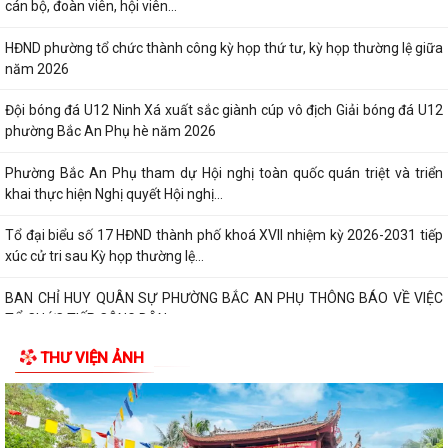
cán bộ, đoàn viên, hội viên...
HĐND phường tổ chức thành công kỳ họp thứ tư, kỳ họp thường lệ giữa
năm 2026
Đội bóng đá U12 Ninh Xá xuất sắc giành cúp vô địch Giải bóng đá U12
phường Bắc An Phụ hè năm 2026
Phường Bắc An Phụ tham dự Hội nghị toàn quốc quán triệt và triển
khai thực hiện Nghị quyết Hội nghị...
Tổ đại biểu số 17 HĐND thành phố khoá XVII nhiệm kỳ 2026-2031 tiếp
xúc cử tri sau Kỳ họp thường lệ...
BAN CHỈ HUY QUÂN SỰ PHƯỜNG BẮC AN PHỤ THÔNG BÁO VỀ VIỆC
TỔ CHỨC TIẾP CÔNG DÂN
THƯ VIỆN ẢNH
Đảng ủy, HĐND, UBND, Ủy ban MTTQ Việt Nam phường và Nhân dân
phường Bắc An Phụ tri ân các Anh hùng...
Kỷ niệm 79 năm ngày Thương binh - Liệt sĩ (27/7/1947 - 27/7/2026):
Khắc ghi công lao, tiếp nối đạo...