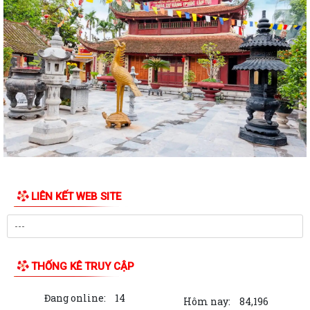
Phường Bắc An Phụ tổ chức trang trọng Lễ cầu siêu, Lễ dâng hương,
thắp nến tri ân các Anh hùng liệt...
THÔNG BÁO: Về việc Tổ chức Lễ cầu siêu và Lễ dâng hương, thắp nến
tri ân kỷ niệm 79 năm ngày Thương...
Các đồng chí lãnh đạo UBND phường kiểm tra, chỉ đạo các Tổ dân phố
tập trung triển khai các dự án...
Nhân dân Tổ dân phố Kim Lôi, phường Bắc An Phụ tự nguyện hiến đất
mở rộng đường giao thông
LIÊN KẾT WEB SITE
Đại hội Hội truyền thống Trường Sơn – Đường Hồ Chí Minh phường Bắc
An Phụ lần thứ I nhiệm kỳ...
Các đồng chí lãnh đạo phường Bắc An Phụ thăm tặng quà người có
công với cách mạng
THỐNG KÊ TRUY CẬP
Phường Bắc An Phụ: Chương trình chiếu phim cách mạng phục vụ
Đang online:
14
Nhân dân dịp kỷ niệm 79 năm Ngày...
Hôm nay:
84,196