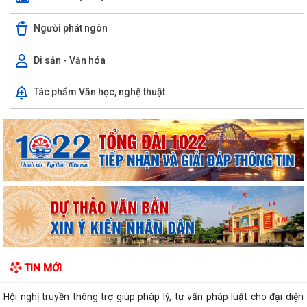
Người phát ngôn
Di sản - Văn hóa
Phường Bắc An Phụ triển khai công tác bồi thường, hỗ trợ, tái định cư
Tác phẩm Văn học, nghệ thuật
khi Nhà nước thu hồi để thực...
Bà con nông dân phường Bắc An Phụ thực hiện phun trừ sâu cuốn lá
bảo vệ lúa mùa từ ngày 08 đến...
Phường Bắc An Phụ phấn đấu hoàn thành chỉ tiêu phát triển người
tham gia bảo hiểm xã hội, bảo hiểm...
Đảng ủy phường Bắc An Phụ tổ chức chào cờ Tổ quốc và sinh hoạt
dưới cờ tháng 8 năm 2026
UBND phường Bắc An Phụ thực hiện xử lý môi trường bằng chế phẩm
TIN MỚI
vi sinh tại các khu vực chứa rác...
Hội nghị truyền thông trợ giúp pháp lý, tư vấn pháp luật cho đại diện