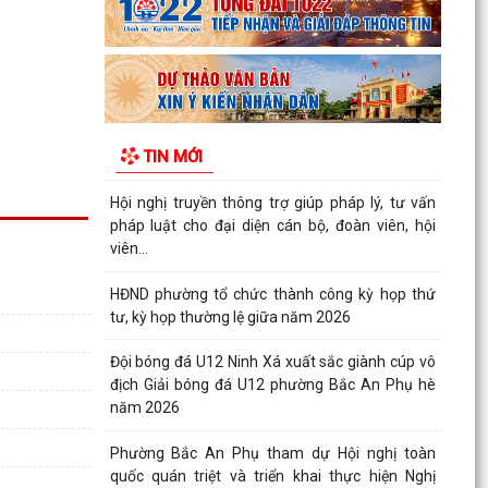
Đảng ủy phường Bắc An Phụ tổ chức chào cờ
Tổ quốc và sinh hoạt dưới cờ tháng 8 năm 2026
UBND phường Bắc An Phụ thực hiện xử lý môi
trường bằng chế phẩm vi sinh tại các khu vực
TIN MỚI
chứa rác...
Hội nghị truyền thông trợ giúp pháp lý, tư vấn
pháp luật cho đại diện cán bộ, đoàn viên, hội
viên...
HĐND phường tổ chức thành công kỳ họp thứ
tư, kỳ họp thường lệ giữa năm 2026
Đội bóng đá U12 Ninh Xá xuất sắc giành cúp vô
địch Giải bóng đá U12 phường Bắc An Phụ hè
năm 2026
Phường Bắc An Phụ tham dự Hội nghị toàn
quốc quán triệt và triển khai thực hiện Nghị