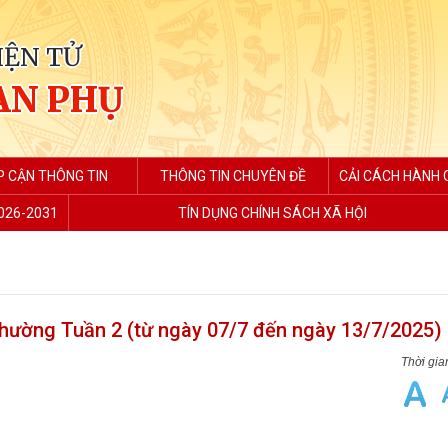
IỆN TỬ
AN PHỤ
P CẬN THÔNG TIN
THÔNG TIN CHUYÊN ĐỀ
CẢI CÁCH HÀNH C
2026-2031
TÍN DỤNG CHÍNH SÁCH XÃ HỘI
hường Tuần 2 (từ ngày 07/7 đến ngày 13/7/2025)