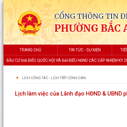
CỔNG THÔNG TIN Đ
PHƯỜNG BẮC 
TRANG CHỦ
TIN TỨC - SỰ KIỆN
TIẾ
BẦU CỬ ĐẠI BIỂU QUỐC HỘI VÀ ĐẠI BIỂU HĐND CÁC CẤP NHIỆM KỲ 
LỊCH CÔNG TÁC - LỊCH TIẾP CÔNG DÂN
Lịch làm việc của Lãnh đạo HĐND & UBND p